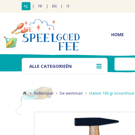
NL
|
FR
|
EN
|
IT
HOME
ALLE CATEGORIEËN
Rollenspel
De werkman
Hamer 100 gr essenhout