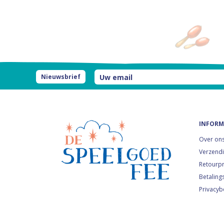
Nieuwsbrief
INFORM
Over on
Verzendi
Retourp
Betaling
Privacyb