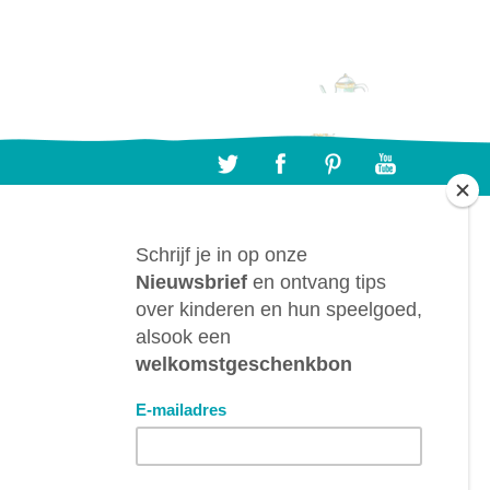
CONTACTEER ONS
BTL bv, Bergwegel, 38, B-9820 Merelbeke
(België)
info@despeelgoedfee.com
+32 9 391 75 93
BTW: BE0882.289.729