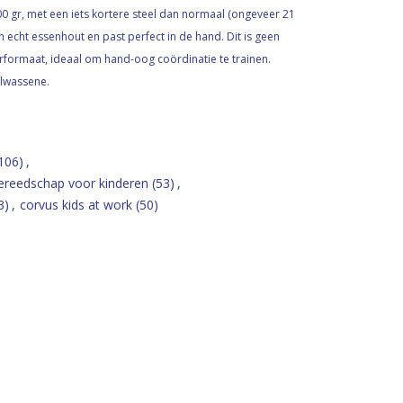
0 gr, met een iets kortere steel dan normaal (ongeveer 21
 echt essenhout en past perfect in de hand. Dit is geen
ormaat, ideaal om hand-oog coördinatie te trainen.
olwassene.
106)
,
ereedschap voor kinderen
(53)
,
3)
,
corvus kids at work
(50)