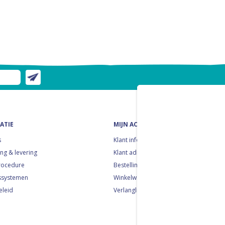
ATIE
MIJN ACCOUNT
s
Klant informatie
ng & levering
Klant adressen
rocedure
Bestellingen
ssystemen
Winkelwagen
eleid
Verlanglijst