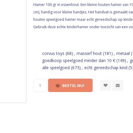
Hamer 100 gr in essenhout. Een kleine houten hamer van 10
cm), handig voor kleine handjes. Het handvat is gemaakt van
houten speelgoed hamer maar echt gereedschap op kinderf
Gebruik deze echte kinderhamer onder toezicht van een v
corvus toys
(68)
,
massief hout
(181)
,
metaal
(
goedkoop speelgoed minder dan 10 €
(149)
,
g
alle speelgoed
(673)
,
echt gereedschap kind
(5