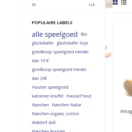
95
124
POPULAIRE LABELS
alle speelgoed
Bio
gluckskafer
gluckskafer toys
goedkoop speelgoed minder
dan 10 €
goedkoop speelgoed minder
dan 20€
Houten speelgoed
katoenen knuffel
massief hout
Nanchen
Nanchen Natur
Vinta
Nanchen organic cotton
Waldorf doll
Nanchen Puppen