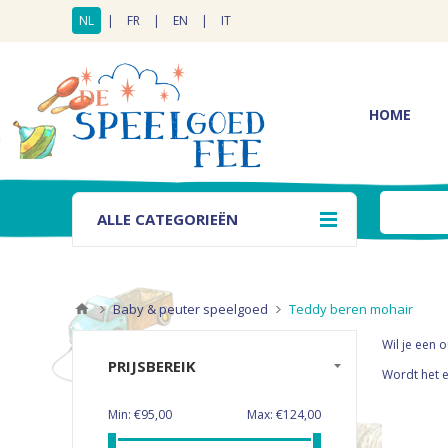
NL
|
FR
|
EN
|
IT
HOME
ALLE CATEGORIEËN
Baby & peuter speelgoed
Teddy beren mohair
Wil je een 
PRIJSBEREIK
Wordt het e
Min:
€95,00
Max:
€124,00