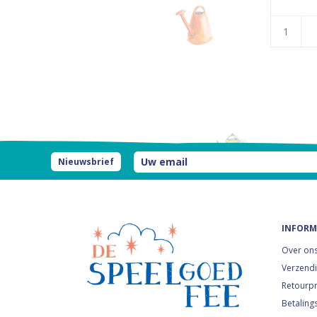
Nieuwsbrief
INFORM
Over on
Verzendi
Retourp
Betaling