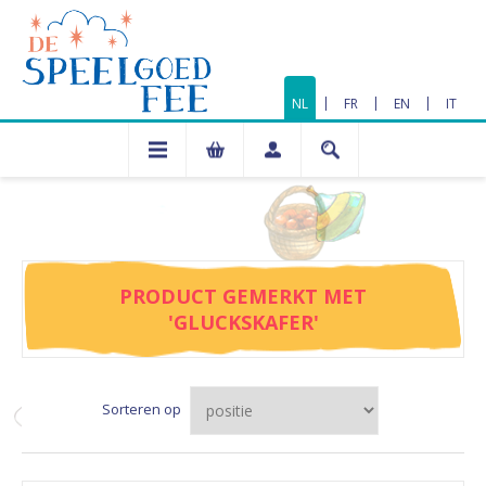
|
|
|
NL
FR
EN
IT
PRODUCT GEMERKT MET
'GLUCKSKAFER'
Sorteren op