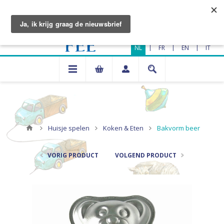
|
|
|
NL
FR
EN
IT
Huisje spelen
Koken & Eten
Bakvorm beer
VORIG PRODUCT
VOLGEND PRODUCT