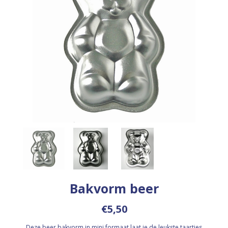
Bakvorm beer
€5,50
Deze beer bakvorm in mini formaat laat je de leukste taartjes