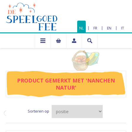
|
|
|
NL
FR
EN
IT
PRODUCT GEMERKT MET 'NANCHEN
NATUR'
Sorteren op