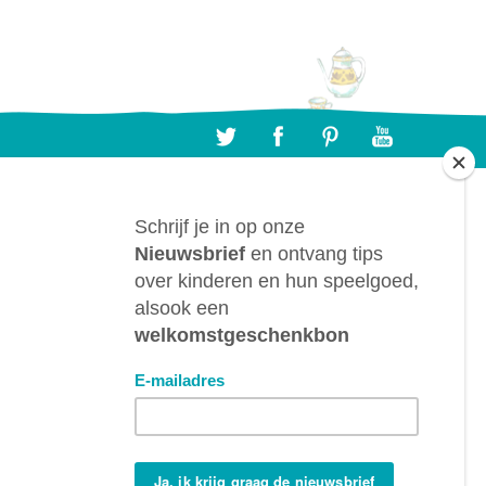
CONTACTEER ONS
BTL bv, Bergwegel, 38, B-9820 Merelbeke
(België)
info@despeelgoedfee.com
+32 9 391 75 93
BTW: BE0882.289.729