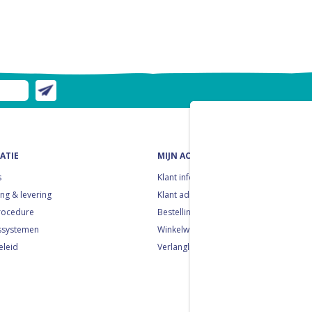
ATIE
MIJN ACCOUNT
s
Klant informatie
ng & levering
Klant adressen
rocedure
Bestellingen
ssystemen
Winkelwagen
eleid
Verlanglijst