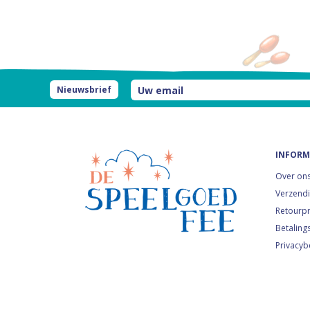
Nieuwsbrief
INFORM
Over on
Verzendi
Retourp
Betaling
Privacyb