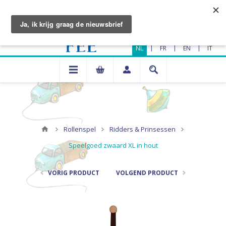
|
|
|
NL
FR
EN
IT
Rollenspel
Ridders & Prinsessen
Speelgoed zwaard XL in hout
VORIG PRODUCT
VOLGEND PRODUCT