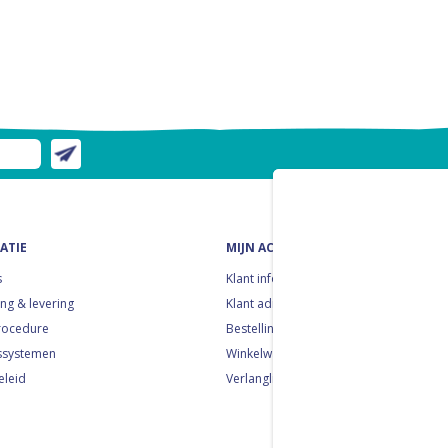
ATIE
MIJN ACCOUNT
s
Klant informatie
ng & levering
Klant adressen
rocedure
Bestellingen
ssystemen
Winkelwagen
eleid
Verlanglijst