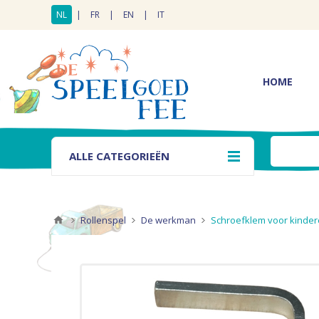
NL
|
FR
|
EN
|
IT
HOME
ALLE CATEGORIEËN
Rollenspel
De werkman
Schroefklem voor kinder