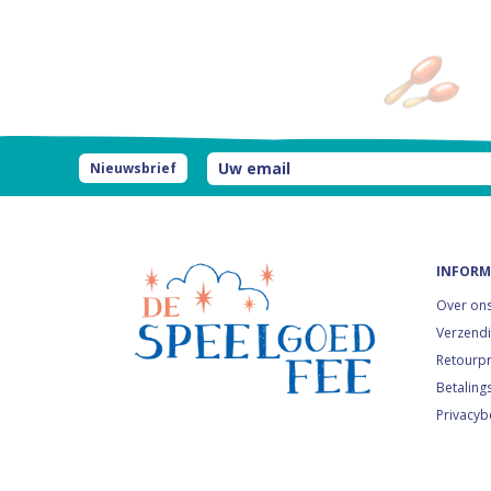
Nieuwsbrief
INFORM
Over on
Verzendi
Retourp
Betaling
Privacyb