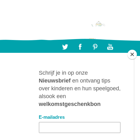
CONTACTEER ONS
BTL bv, Bergwegel, 38, B-9820 Merelbeke
(België)
info@despeelgoedfee.com
+32 9 391 75 93
BTW: BE0882.289.729