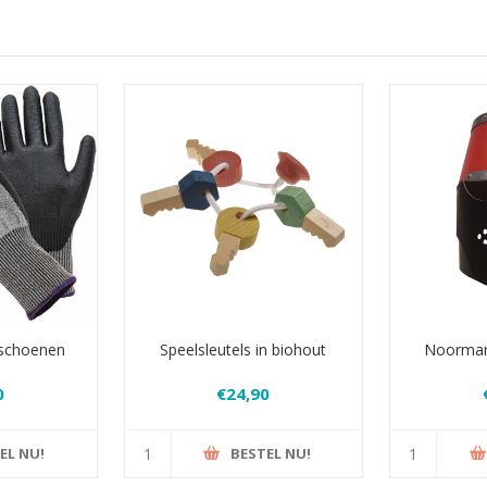
dschoenen
Speelsleutels in biohout
Noorman
0
€24,90
EL NU!
BESTEL NU!