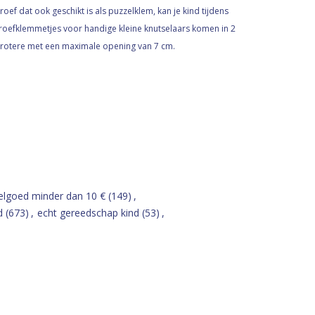
ef dat ook geschikt is als puzzelklem, kan je kind tijdens
roefklemmetjes voor handige kleine knutselaars komen in 2
grotere met een maximale opening van 7 cm.
lgoed minder dan 10 €
(149)
,
d
(673)
,
echt gereedschap kind
(53)
,